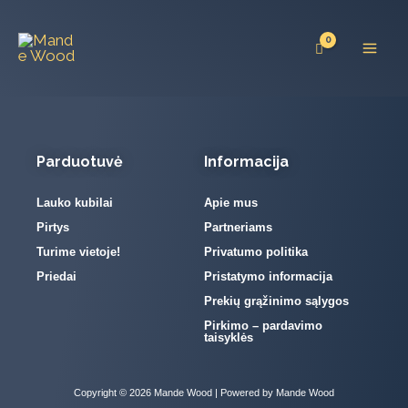
Pereiti
prie
turinio
Parduotuvė
Informacija
Lauko kubilai
Apie mus
Pirtys
Partneriams
Turime vietoje!
Privatumo politika
Priedai
Pristatymo informacija
Prekių grąžinimo sąlygos
Pirkimo – pardavimo
taisyklės
Copyright © 2026 Mande Wood | Powered by Mande Wood