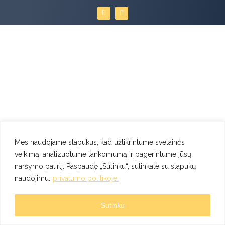
F
I
a
n
c
s
e
t
b
a
o
g
o
r
k
a
m
Mes naudojame slapukus, kad užtikrintume svetainės
veikimą, analizuotume lankomumą ir pagerintume jūsų
naršymo patirtį. Paspaudę „Sutinku“, sutinkate su slapukų
naudojimu.
privatumo politikoje.
Sutinku