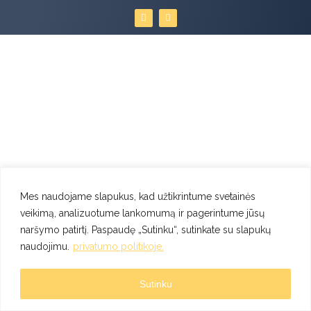
F
I
a
n
c
s
e
t
b
a
o
g
o
r
k
a
m
Mes naudojame slapukus, kad užtikrintume svetainės
veikimą, analizuotume lankomumą ir pagerintume jūsų
naršymo patirtį. Paspaudę „Sutinku“, sutinkate su slapukų
naudojimu.
privatumo politikoje.
Sutinku