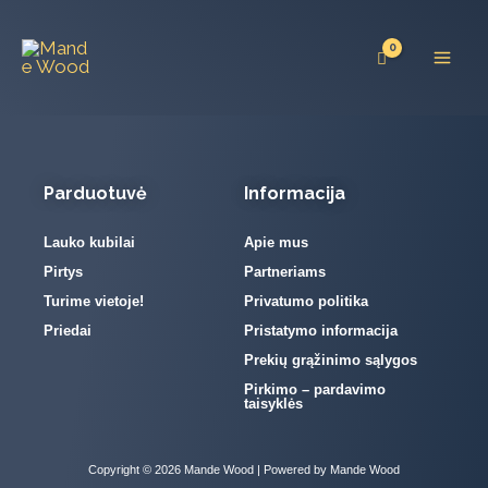
Pereiti
prie
turinio
Parduotuvė
Informacija
Lauko kubilai
Apie mus
Pirtys
Partneriams
Turime vietoje!
Privatumo politika
Priedai
Pristatymo informacija
Prekių grąžinimo sąlygos
Pirkimo – pardavimo
taisyklės
Copyright © 2026 Mande Wood | Powered by Mande Wood