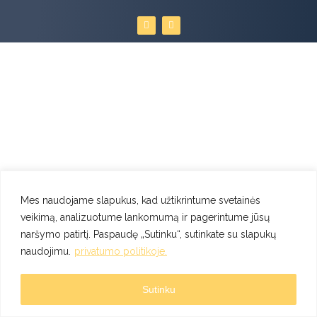
F
I
a
n
c
s
e
t
b
a
o
g
o
r
k
a
m
Mes naudojame slapukus, kad užtikrintume svetainės
veikimą, analizuotume lankomumą ir pagerintume jūsų
naršymo patirtį. Paspaudę „Sutinku“, sutinkate su slapukų
naudojimu.
privatumo politikoje.
Sutinku