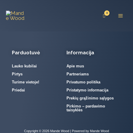
Pereiti
prie
turinio
Parduotuvė
Informacija
Lauko kubilai
Apie mus
Pirtys
Partneriams
Turime vietoje!
Privatumo politika
Priedai
Pristatymo informacija
Prekių grąžinimo sąlygos
Pirkimo – pardavimo
taisyklės
Copyright © 2026 Mande Wood | Powered by Mande Wood