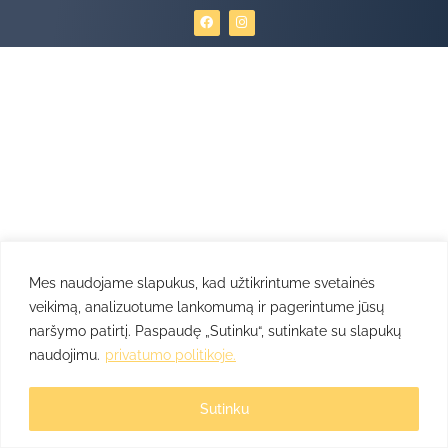
F
I
a
n
c
s
e
t
b
a
o
g
o
r
k
a
m
Mes naudojame slapukus, kad užtikrintume svetainės
veikimą, analizuotume lankomumą ir pagerintume jūsų
naršymo patirtį. Paspaudę „Sutinku“, sutinkate su slapukų
naudojimu.
privatumo politikoje.
Sutinku