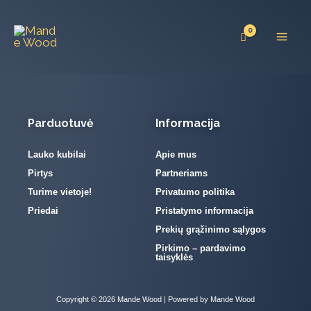
Pereiti
prie
turinio
Parduotuvė
Informacija
Lauko kubilai
Apie mus
Pirtys
Partneriams
Turime vietoje!
Privatumo politika
Priedai
Pristatymo informacija
Prekių grąžinimo sąlygos
Pirkimo – pardavimo
taisyklės
Copyright © 2026 Mande Wood | Powered by Mande Wood