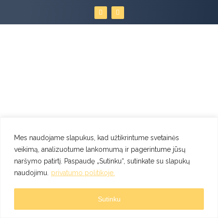
F
I
a
n
c
s
e
t
b
a
o
g
o
r
k
a
m
Mes naudojame slapukus, kad užtikrintume svetainės
veikimą, analizuotume lankomumą ir pagerintume jūsų
naršymo patirtį. Paspaudę „Sutinku“, sutinkate su slapukų
naudojimu.
privatumo politikoje.
Sutinku