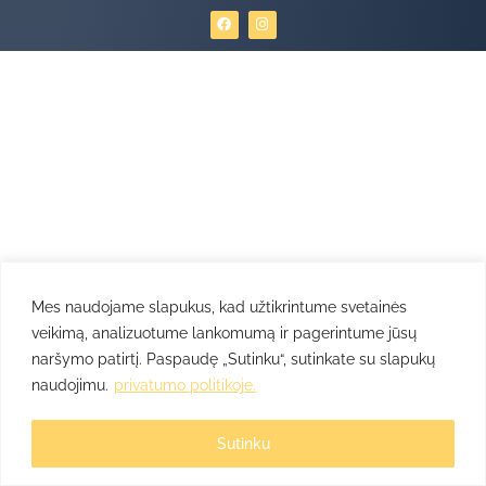
F
I
a
n
c
s
e
t
b
a
o
g
o
r
k
a
m
Mes naudojame slapukus, kad užtikrintume svetainės
veikimą, analizuotume lankomumą ir pagerintume jūsų
naršymo patirtį. Paspaudę „Sutinku“, sutinkate su slapukų
naudojimu.
privatumo politikoje.
Sutinku