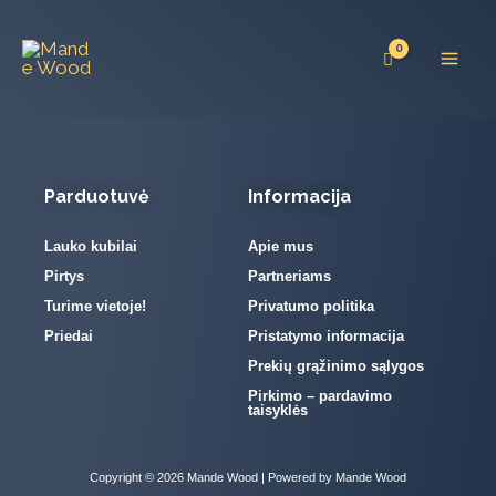
Pereiti
prie
turinio
Parduotuvė
Informacija
Lauko kubilai
Apie mus
Pirtys
Partneriams
Turime vietoje!
Privatumo politika
Priedai
Pristatymo informacija
Prekių grąžinimo sąlygos
Pirkimo – pardavimo
taisyklės
Copyright © 2026 Mande Wood | Powered by Mande Wood