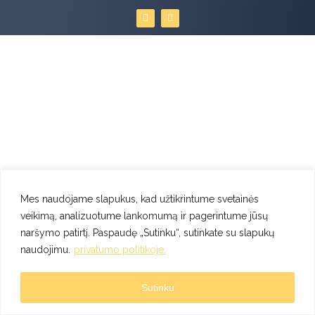
F
I
a
n
c
s
e
t
b
a
o
g
o
r
k
a
m
Mes naudojame slapukus, kad užtikrintume svetainės
veikimą, analizuotume lankomumą ir pagerintume jūsų
naršymo patirtį. Paspaudę „Sutinku“, sutinkate su slapukų
naudojimu.
privatumo politikoje.
Sutinku