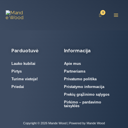
Pereiti
prie
turinio
Parduotuvė
Informacija
Lauko kubilai
Apie mus
Pirtys
Partneriams
Turime vietoje!
Privatumo politika
Priedai
Pristatymo informacija
Prekių grąžinimo sąlygos
Pirkimo – pardavimo
taisyklės
Copyright © 2026 Mande Wood | Powered by Mande Wood