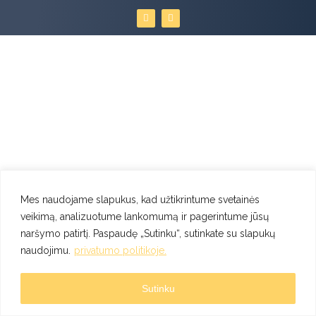
F
I
a
n
c
s
e
t
b
a
o
g
o
r
k
a
m
Mes naudojame slapukus, kad užtikrintume svetainės
veikimą, analizuotume lankomumą ir pagerintume jūsų
naršymo patirtį. Paspaudę „Sutinku“, sutinkate su slapukų
naudojimu.
privatumo politikoje.
Sutinku