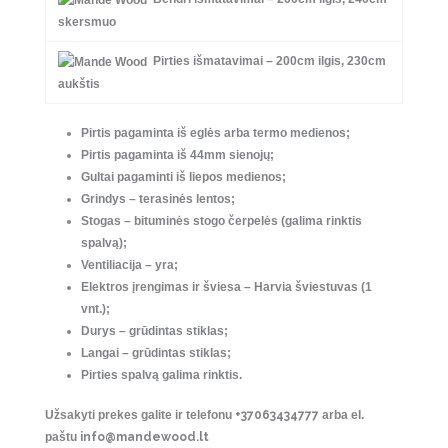
3679,00 €.
3311,10 €.
skersmuo
Pirties išmatavimai – 200cm ilgis, 230cm
aukštis
Pirtis pagaminta iš eglės arba termo medienos;
Pirtis pagaminta iš 44mm sienojų;
Gultai pagaminti iš liepos medienos;
Grindys – terasinės lentos;
Stogas – bituminės stogo čerpelės (galima rinktis
spalvą);
Ventiliacija – yra;
Elektros įrengimas ir šviesa – Harvia šviestuvas (1
vnt.);
Durys – grūdintas stiklas;
Langai – grūdintas stiklas;
Pirties spalvą galima rinktis.
Užsakyti prekes galite ir telefonu
+37063434777
arba el.
paštu
info@mandewood.lt