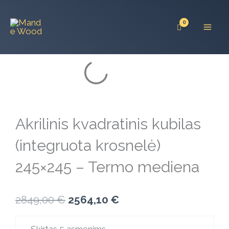
Pereiti
prie
turinio
Akrilinis kvadratinis kubilas
(integruota krosnelė)
245×245 – Termo mediena
Original
Current
2849,00
€
2564,10
€
price
price