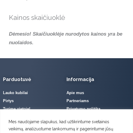
Kainos skaičiuoklė
Dėmesio! Skaičiuoklėje nurodytos kainos yra be
nuolaidos.
Parduotuvė
Informacija
Lauko kubilai
Apie mus
Pirtys
Partneriams
Turime vietoje!
Privatumo politika
Priedai
Pristatymo informacija
Mes naudojame slapukus, kad užtikrintume svetainės
Prekių grąžinimo sąlygos
veikimą, analizuotume lankomumą ir pagerintume jūsų
Pirkimo – pardavimo taisyklės