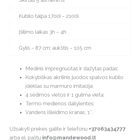
Skirtas 5 asmenims
was:
is:
2849,00 €.
2564,10 €.
Kubilo talpa 1700l – 2100l
Įšilimo laikas 3h – 4h
Gylis – 87 cm; aukštis – 105 cm
Medinis impregnuotas ir dažytas padas;
Kokybiškas akrilinis juodos spalvos kubilo
įdėklas su marmuro imitacija;
4 sėdimos vietos ir 1 gulima vieta;
Termo medienos dailylentės;
Vandens išleidimo kranas, 1″.
Užsakyti prekes galite ir telefonu
+37063434777
arba el. paštu
info@mandewood.lt