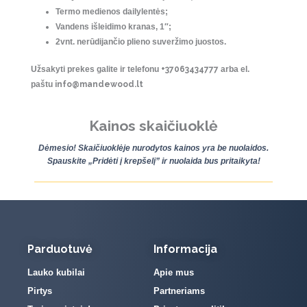
Termo medienos dailylentės;
Vandens išleidimo kranas, 1″;
2vnt. nerūdijančio plieno suveržimo juostos.
Užsakyti prekes galite ir telefonu
+37063434777
arba el.
paštu
info@mandewood.lt
Kainos skaičiuoklė
Dėmesio! Skaičiuoklėje nurodytos kainos yra be nuolaidos.
Spauskite „Pridėti į krepšelį” ir nuolaida bus pritaikyta!
Parduotuvė
Informacija
Lauko kubilai
Apie mus
Pirtys
Partneriams