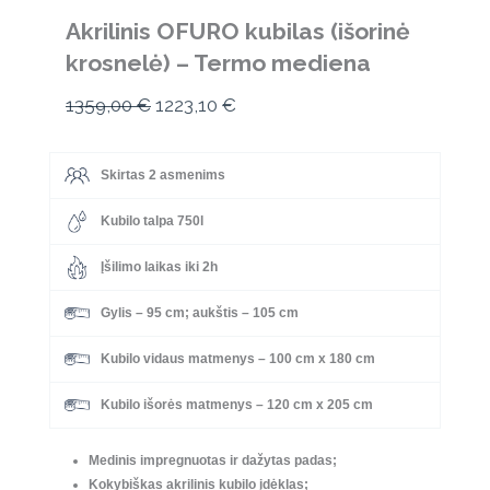
Akrilinis OFURO kubilas (išorinė
krosnelė) – Termo mediena
Original
Current
1359,00
€
1223,10
€
price
price
was:
is:
Skirtas 2 asmenims
1359,00 €.
1223,10 €.
Kubilo talpa 750l
Įšilimo laikas iki 2h
Gylis – 95 cm; aukštis – 105 cm
Kubilo vidaus matmenys – 100 cm x 180 cm
Kubilo išorės matmenys – 120 cm x 205 cm
Medinis impregnuotas ir dažytas padas;
Kokybiškas akrilinis kubilo įdėklas;