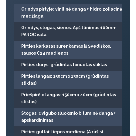
Grindys pirtyje: vinilinė danga + hidroizoliacinė
medžiaga
Grindys, stogas, sienos: Apšiltinimas 100mm
PAROC vata
Pirties karkasas surenkamas iš Švediškos,
sausos C24 medienos
Pirties durys: grūdintas tonuotas stiklas
Pirties langas: 150cm x 130cm (grūdintas
stiklas)
Priešpirčio langas: 150cm x 40cm (grūdintas
stiklas)
Stogas: dvigubo sluoksnio bituminė danga +
apskardinimas
Pirties gultai: liepos mediena (A rūšis)