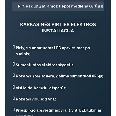
Pirties gultų atramos: liepos mediena (A rūšis)
KARKASINĖS PIRTIES ELEKTROS
INSTALIACIJA
Pirtyje sumontuotas LED apšvietimas po
suolais;
Sumontuotas elektros skydelis
Rozetės išorėje: nėra, galima sumontuoti (IP65);
Visi laidai karščiui atsparūs;
Rozetės viduje: 2 vnt.;
Priešpirčio apšvietimas: yra, 2 vnt. LED lubiniai