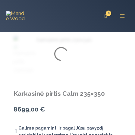
Pereiti
prie
turinio
Karkasinė pirtis Calm 235×350
8699,00
€
Galime pagaminti ir pagal Jūsų pavyzdį,