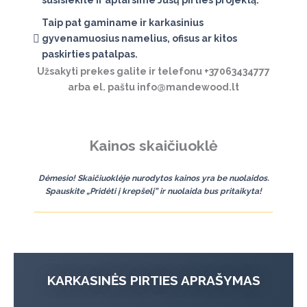
susisiekite ir aptarsime Jūsų pirties projektą.
Taip pat gaminame ir karkasinius
gyvenamuosius namelius, ofisus ar kitos
paskirties patalpas.
Užsakyti prekes galite ir telefonu
+37063434777
arba el. paštu
info@mandewood.lt
Kainos skaičiuoklė
Dėmesio! Skaičiuoklėje nurodytos kainos yra be nuolaidos.
Spauskite „Pridėti į krepšelį” ir nuolaida bus pritaikyta!
KARKASINĖS PIRTIES APRAŠYMAS