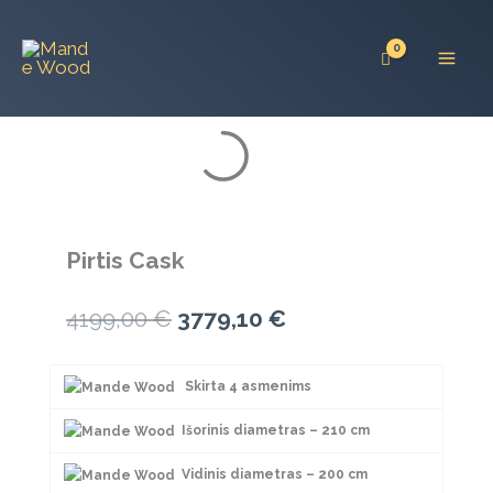
Pereiti
prie
turinio
Pirtis Cask
Original
Current
4199,00
€
3779,10
€
price
price
Skirta 4 asmenims
was:
is:
4199,00 €.
3779,10 €.
Išorinis diametras – 210 cm
Vidinis diametras – 200 cm