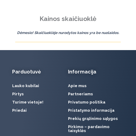
Kainos skaičiuoklė
Dėmesio! Skaičiuoklėje nurodytos kainos yra be nuolaidos.
Parduotuvė
Informacija
Lauko kubilai
Apie mus
Pirtys
Partneriams
Turime vietoje!
Privatumo politika
Priedai
Pristatymo informacija
Prekių grąžinimo sąlygos
Pirkimo – pardavimo
taisyklės