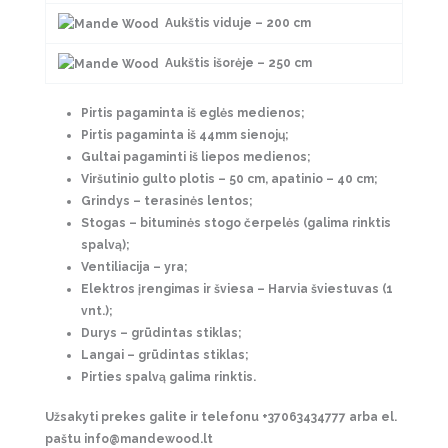
Aukštis viduje – 200 cm
Aukštis išorėje – 250 cm
Pirtis pagaminta iš eglės medienos;
Pirtis pagaminta iš 44mm sienojų;
Gultai pagaminti iš liepos medienos;
Viršutinio gulto plotis – 50 cm, apatinio – 40 cm;
Grindys – terasinės lentos;
Stogas – bituminės stogo čerpelės (galima rinktis
spalvą);
Ventiliacija – yra;
Elektros įrengimas ir šviesa – Harvia šviestuvas (1
vnt.);
Durys – grūdintas stiklas;
Langai – grūdintas stiklas;
Pirties spalvą galima rinktis.
Užsakyti prekes galite ir telefonu
+37063434777
arba el.
paštu
info@mandewood.lt