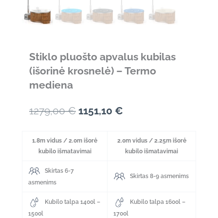
Stiklo pluošto apvalus kubilas
(išorinė krosnelė) – Termo
mediena
Original
Current
1279,00
€
1151,10
€
price
price
1.8m vidus / 2.0m išorė
2.0m vidus / 2.25m išorė
was:
is:
kubilo išmatavimai
kubilo išmatavimai
1279,00 €.
1151,10 €.
Skirtas 6-7
Skirtas 8-9 asmenims
asmenims
Kubilo talpa 1400l –
Kubilo talpa 1600l –
1500l
1700l