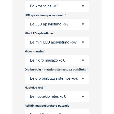
Be krosnelės +0€
LED apšvietimas po vandeniu
*
Be LED apšvietimo +0€
Mini LED apšvietimas
*
Be mini LED apšvietimo +0€
Hidro masažas
*
Be hidro masažo +0€
Oro burbulų - masažo sistema su 12 purkštukų
*
Be oro burbulų sistemos +0€
Nuotekio rėlė
*
Be nuotekio rėlės +0€
Apšiltinimas poliuretano putomis
*