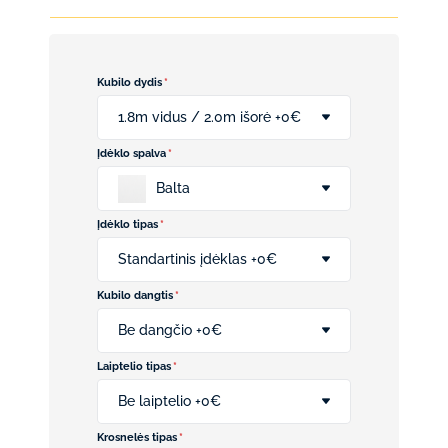
Kubilo dydis
*
1.8m vidus / 2.0m išorė +0€
Įdėklo spalva
*
Balta
Įdėklo tipas
*
Standartinis įdėklas +0€
Kubilo dangtis
*
Be dangčio +0€
Laiptelio tipas
*
Be laiptelio +0€
Krosnelės tipas
*