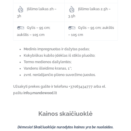
Įšilimo laikas 2h –
Įšilimo laikas 2.5h –
3h
3.5h
Gylis – 95 cm;
Gylis – 95 cm; aukštis
aukštis – 105 cm
– 105 cm
Medinis impregnuotas ir dažytas padas;
Kokybiškas kubilo įdėklas iš stiklo pluošto;
Termo medienos dailylentės;
Vandens išleidimo kranas, 1″;
2vnt. nerūdijančio plieno suveržimo juostos.
Užsakyti prekes galite ir telefonu +37063434777 arba el.
paštu
info@mandewood.lt
Kainos skaičiuoklė
Dėmesio! Skaičiuoklėje nurodytos kainos yra be nuolaidos.