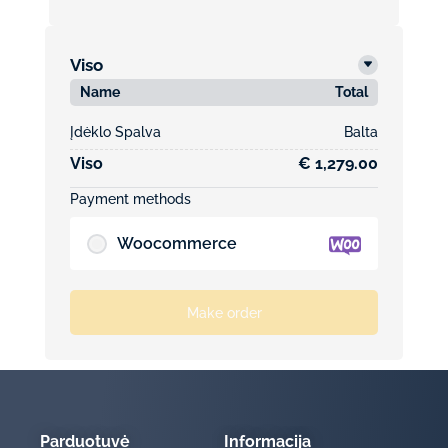
Viso
Name
Total
Įdėklo Spalva
Balta
Viso
€ 1,279.00
Payment methods
Woocommerce
Make order
Parduotuvė
Informacija