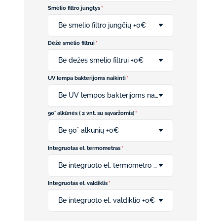
Smėlio filtro jungtys
*
Be smėlio filtro jungčių +0€
Dėžė smėlio filtrui
*
Be dėžės smėlio filtrui +0€
UV lempa bakterijoms naikinti
*
Be UV lempos bakterijoms naikinti +0€
90° alkūnės ( 2 vnt. su sąvaržomis)
*
Be 90° alkūnių +0€
Integruotas el. termometras
*
Be integruoto el. termometro +0€
Integruotas el. valdiklis
*
Be integruoto el. valdiklio +0€