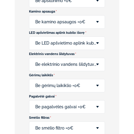
Be apšiltinimo +0€
Kamino apsauga
*
Be kamino apsaugos +0€
LED apšvietimas aplink kubilo išorę
*
Be LED apšvietimo aplink kubilo išorę +0€
Elektrinis vandens šildytuvas
*
Be elektrinio vandens šildytuvo +0€
Gėrimų laikiklis
*
Be gėrimų laikiklio +0€
Pagalvėlė galvai
*
Be pagalvėlės galvai +0€
Smėlio filtras
*
Be smėlio filtro +0€