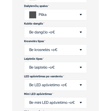
Dailylenčių spalva
*
Pilka
Kubilo dangtis
*
Be dangčio +0€
Krosnelės tipas
*
Be krosnelės +0€
Laiptelio tipas
*
Be laiptelio +0€
LED apšvietimas po vandeniu
*
Be LED apšvietimo +0€
Mini LED apšvietimas
*
Be mini LED apšvietimo +0€