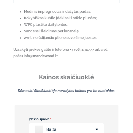
Medinis impregnuotas ir dažytas padas;
Kokybiškas kubilo įdėklas iš stiklo pluošto;
WPC plastiko dailylentės;
Vandens išleidimas per krosnelę;
2vnt. nerūdijančio plieno suveržimo juostos.
Užsakyti prekes galite ir telefonu
+37063434777
arba el.
paštu
info@mandewood.lt
Kainos skaičiuoklė
Dėmesio! Skaičiuoklėje nurodytos kainos yra be nuolaidos.
Įdėklo spalva
*
Balta