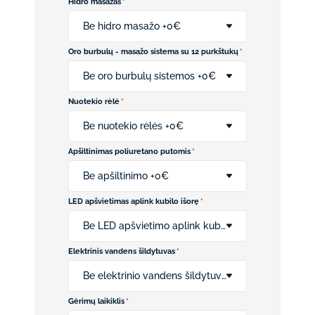
Hidro masažas
*
Be hidro masažo +0€
Oro burbulų - masažo sistema su 12 purkštukų
*
Be oro burbulų sistemos +0€
Nuotekio rėlė
*
Be nuotekio rėlės +0€
Apšiltinimas poliuretano putomis
*
Be apšiltinimo +0€
LED apšvietimas aplink kubilo išorę
*
Be LED apšvietimo aplink kubilo išorę +0€
Elektrinis vandens šildytuvas
*
Be elektrinio vandens šildytuvo +0€
Gėrimų laikiklis
*