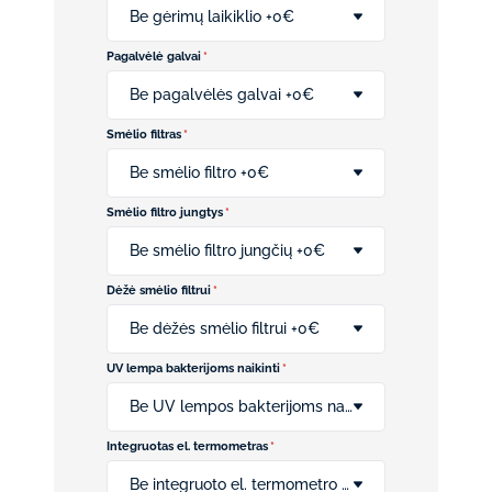
Be gėrimų laikiklio +0€
Pagalvėlė galvai
*
Be pagalvėlės galvai +0€
Smėlio filtras
*
Be smėlio filtro +0€
Smėlio filtro jungtys
*
Be smėlio filtro jungčių +0€
Dėžė smėlio filtrui
*
Be dėžės smėlio filtrui +0€
UV lempa bakterijoms naikinti
*
Be UV lempos bakterijoms naikinti +0€
Integruotas el. termometras
*
Be integruoto el. termometro +0€