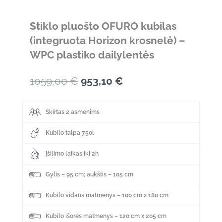
Stiklo pluošto OFURO kubilas
(integruota Horizon krosnelė) –
WPC plastiko dailylentės
Original
Current
1059,00
€
953,10
€
price
price
Skirtas 2 asmenims
was:
is:
1059,00 €.
953,10 €.
Kubilo talpa 750l
Įšilimo laikas iki 2h
Gylis – 95 cm; aukštis – 105 cm
Kubilo vidaus matmenys – 100 cm x 180 cm
Kubilo išorės matmenys – 120 cm x 205 cm