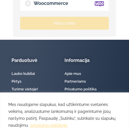
Woocommerce
Make order
Parduotuvė
Informacija
Lauko kubilai
Apie mus
Pirtys
Partneriams
Turime vietoje!
Privatumo politika
Priedai
Pristatymo informacija
Mes naudojame slapukus, kad užtikrintume svetainės
Prekių grąžinimo sąlygos
veikimą, analizuotume lankomumą ir pagerintume jūsų
Pirkimo – pardavimo taisyklės
naršymo patirtį. Paspaudę „Sutinku“, sutinkate su slapukų
naudojimu.
privatumo politikoje.