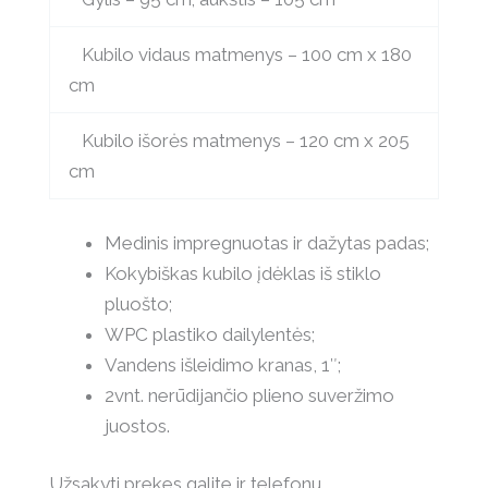
Kubilo vidaus matmenys – 100 cm x 180
cm
Kubilo išorės matmenys – 120 cm x 205
cm
Medinis impregnuotas ir dažytas padas;
Kokybiškas kubilo įdėklas iš stiklo
pluošto;
WPC plastiko dailylentės;
Vandens išleidimo kranas, 1″;
2vnt. nerūdijančio plieno suveržimo
juostos.
Užsakyti prekes galite ir telefonu