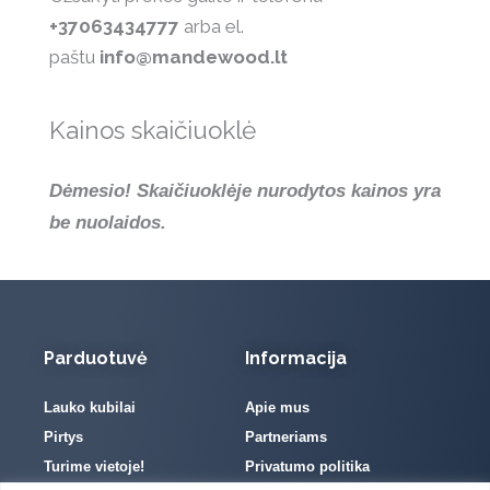
+37063434777
arba el.
paštu
info@mandewood.lt
Kainos skaičiuoklė
Dėmesio! Skaičiuoklėje nurodytos kainos yra
be nuolaidos.
Parduotuvė
Informacija
Lauko kubilai
Apie mus
Pirtys
Partneriams
Turime vietoje!
Privatumo politika