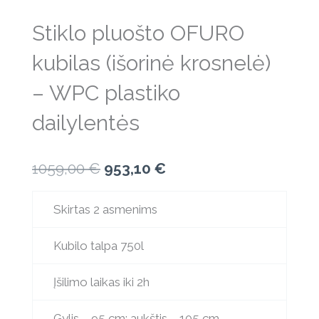
Stiklo pluošto OFURO
kubilas (išorinė krosnelė)
– WPC plastiko
dailylentės
Original
Current
1059,00
€
953,10
€
price
price
Skirtas 2 asmenims
was:
is:
1059,00 €.
953,10 €.
Kubilo talpa 750l
Įšilimo laikas iki 2h
Gylis – 95 cm; aukštis – 105 cm