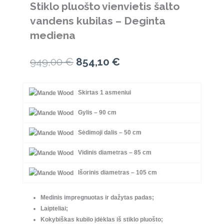
Stiklo pluošto vienvietis šalto
vandens kubilas – Deginta
mediena
Original
Current
949,00
€
854,10
€
price
price
Skirtas 1 asmeniui
was:
is:
949,00 €.
854,10 €.
Gylis – 90 cm
Sėdimoji dalis – 50 cm
Vidinis diametras – 85 cm
Išorinis diametras – 105 cm
Medinis impregnuotas ir dažytas padas;
Laipteliai;
Kokybiškas kubilo įdėklas iš stiklo pluošto;