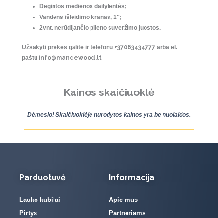
Degintos medienos dailylentės;
Vandens išleidimo kranas, 1″;
2vnt. nerūdijančio plieno suveržimo juostos.
Užsakyti prekes galite ir telefonu
+37063434777
arba el.
paštu
info@mandewood.lt
Kainos skaičiuoklė
Dėmesio! Skaičiuoklėje nurodytos kainos yra be nuolaidos.
Parduotuvė
Informacija
Lauko kubilai
Apie mus
Pirtys
Partneriams